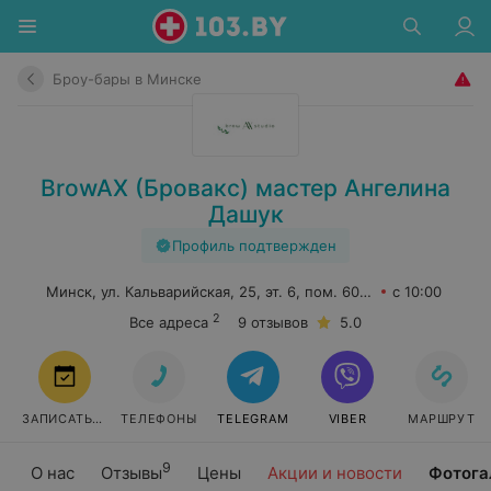
Броу-бары в Минске
BrowAX (Бровакс) мастер Ангелина
Дашук
Профиль подтвержден
Минск, ул. Кальварийская, 25, эт. 6, пом. 608В
с 10:00
2
Все адреса
9 отзывов
5.0
ЗАПИСАТЬСЯ
ТЕЛЕФОНЫ
TELEGRAM
VIBER
МАРШРУТ
9
О нас
Отзывы
Цены
Акции и новости
Фотога