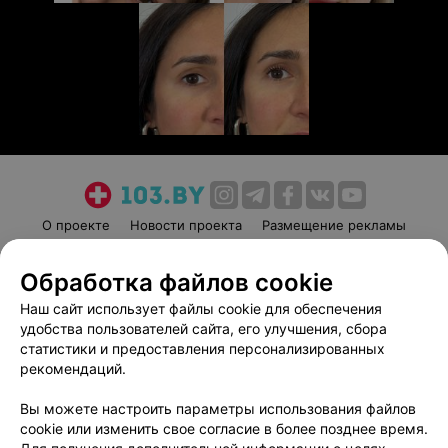
О проекте
Новости проекта
Размещение рекламы
Медицинский маркетинг
Публичный договор
Обработка файлов cookie
Пользовательское соглашение
Способы оплаты
Наш сайт использует файлы cookie для обеспечения
Вакансии
Партнеры
удобства пользователей сайта, его улучшения, сбора
Написать руководителю 103.by
статистики и предоставления персонализированных
Написать в поддержку
рекомендаций.
Персональные настройки cookie
Вы можете настроить параметры использования файлов
Обработка персональных данных
cookie или изменить свое согласие в более позднее время.