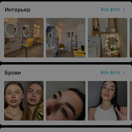
Estel Enigma, Bronsun, Ekko Beauty, BrowXenna
. Эти
Интерьер
Все фото
материалы могут обеспечить долговечный и
натуральный результат, обеспечивая безопасность и
комфорт для кожи.
Услуги
В студии предоставляется комплексный уход за
бровями и ресницами, включая:
Коррекция бровей (пинцет, нить, воск)
Брови
Все фото
Окрашивание (краской или хной)
Долговременная укладка
Осветление бровей
Удаление волос с любой зоны лица
Ламинирование и окрашивание верхних ресниц
Каждая услуга подбирается индивидуально, с учётом
особенностей внешности и предпочтений гостей