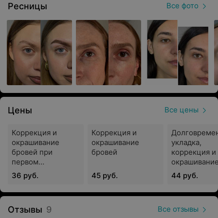
Ресницы
Все фото
студии.
Цены
Все цены
Коррекция и
Коррекция и
Долговреме
окрашивание
окрашивание
укладка,
бровей при
бровей
коррекция и
первом
окрашивани
посещении (по
бровей при
36 руб.
45 руб.
44 руб.
промокоду
первом
«зеленый»)
посещении (
промокоду
Отзывы
9
Все отзывы
«зеленый»)